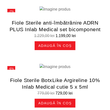
-2%
Fiole Sterile anti-îmbătrânire ADRN
PLUS Inlab Medical set bicomponent
1.229,00
lei
1.199,00
lei
ADAUGĂ ÎN COȘ
-6%
Fiole Sterile BotxLike Argireline 10%
Inlab Medical cutie 5 x 5ml
779,00
lei
729,00
lei
ADAUGĂ ÎN COȘ