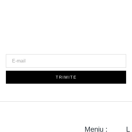
Newsletter
TRIMITE
Meniu :
L