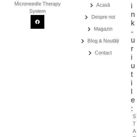
Microneedle Therapy
i
Acasă
System
n
Despre noi
k
Magazin
-
u
Blog & Noutăți
r
Contact
i
u
t
i
l
e
:
S
T
A