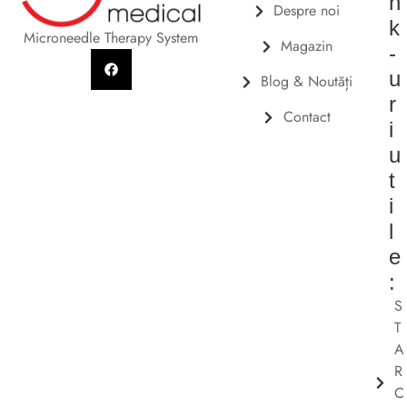
n
Despre noi
k
Microneedle Therapy System
Magazin
-
u
Blog & Noutăți
r
Contact
i
u
t
i
l
e
:
S
T
A
R
C