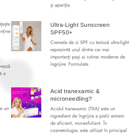
și apariția
țește
Ultra-Light Sunscreen
onține
SPF50+
Cremele de zi SPF cu textură ultra-light
reprezintă unul dintre cei mai
importanți pași ai rutinei moderne de
îngrijire. Formulate
vează
ă a
Acid tranexamic &
microneedling?
ne un
Acidul tranexamic (TXA) este un
ingredient de îngrijire a pielii extrem
de eficient, non-exfoliant. În
cosmetologie, este utilizat în principal