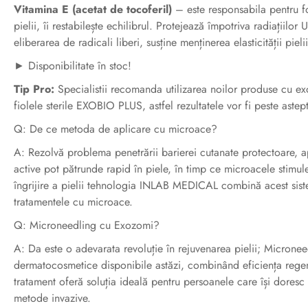
Vitamina E (acetat de tocoferil)
– este responsabila pentru fo
pielii, îi restabilește echilibrul. Protejează împotriva radiațiilo
eliberarea de radicali liberi, susține menținerea elasticității pieli
► Disponibilitate în stoc!
Tip Pro:
Specialistii recomanda utilizarea noilor produse cu e
fiolele sterile EXOBIO PLUS, astfel rezultatele vor fi peste astept
Q: De ce metoda de aplicare cu microace?
A: Rezolvă problema penetrării barierei cutanate protectoare, 
active pot pătrunde rapid în piele, în timp ce microacele stimu
îngrijire a pielii tehnologia INLAB MEDICAL combină acest siste
tratamentele cu microace.
Q: Microneedling cu Exozomi?
A: Da este o adevarata revoluție în rejuvenarea pielii; Micronee
dermatocosmetice disponibile astăzi, combinând eficiența regene
tratament oferă soluția ideală pentru persoanele care își doresc 
metode invazive.