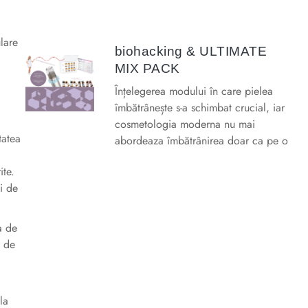
lare
biohacking & ULTIMATE
MIX PACK
Înțelegerea modului în care pielea
îmbătrânește s-a schimbat crucial, iar
cosmetologia moderna nu mai
tatea
abordeaza îmbătrânirea doar ca pe o
ite.
i de
a de
e de
la