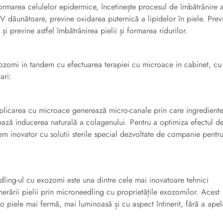
rmarea celulelor epidermice, încetinește procesul de îmbătrânire 
r UV dăunătoare, previne oxidarea puternică a lipidelor în piele. Prev
i și previne astfel îmbătrânirea pielii și formarea ridurilor.
xozomi in tandem cu efectuarea terapiei cu microace in cabinet, cu
ari:
aplicarea cu microace generează micro-canale prin care ingrediente
lează inducerea naturală a colagenului. Pentru a optimiza efectul d
m inovator cu solutii sterile special dezvoltate de companie pentr
dling-ul cu exozomi este una dintre cele mai inovatoare tehnici
rării pielii prin microneedling cu proprietățile exozomilor. Acest
o piele mai fermă, mai luminoasă și cu aspect întinerit, fără a apel