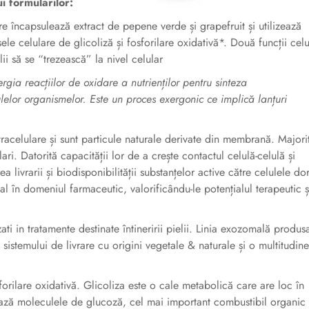
i formularilor:
 încapsulează extract de pepene verde și grapefruit și utilizează
le celulare de glicoliză și fosforilare oxidativă*. Două funcții celu
i să se “trezească” la nivel celular
rgia reacțiilor de oxidare a nutrienților pentru sinteza
elulelor organismelor. Este un proces exergonic ce implică lanțuri
tracelulare și sunt particule naturale derivate din membrană. Majori
lari. Datorită capacității lor de a crește contactul celulă-celulă și
 livrarii și biodisponibilității substanțelor active către celulele dor
al în domeniul farmaceutic, valorificându-le potențialul terapeutic ș
zati in tratamente destinate întineririi pielii. Linia exozomală produs
istemului de livrare cu origini vegetale & naturale și o multitudin
forilare oxidativă. Glicoliza este o cale metabolică care are loc în
ează moleculele de glucoză, cel mai important combustibil organic 