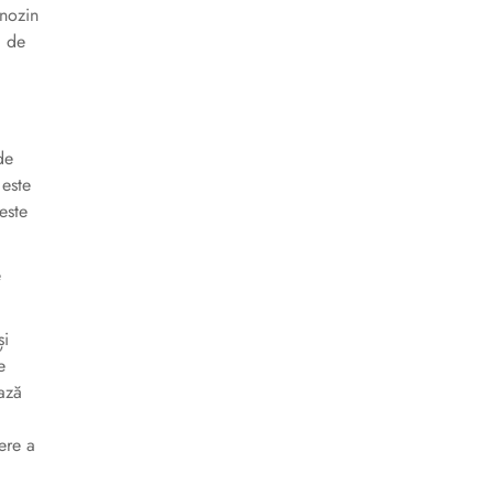
enozin
, de
de
 este
este
e
și
e
ează
ere a