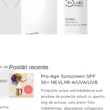
ei de
Postări recente
Pro-Age Sunscreen SPF
tătii
50+ HEVL/IR-A/UVA/UVB
Protecțiile solare anti-îmbătrânire sunt
produse de protecție solară cu spectru
larg de actiune, care previn foto-
active
îmbătrânirea, degradarea colagenului