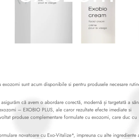
cu exozomi sunt acum disponibile si pentru produsele necesare rutin
e asigurăm că avem o abordare corectă, modernă și targetată a sănă
cu exozomi – EXOBIO PLUS, ale caror rezultate efecte imediate si
voltat produse complementare formulate cu exozomi, care duc cu
formulare novatoare cu Exo-Vitalize*, impreuna cu alte ingrediente 