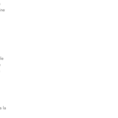
a
ine
le
e
u
a la