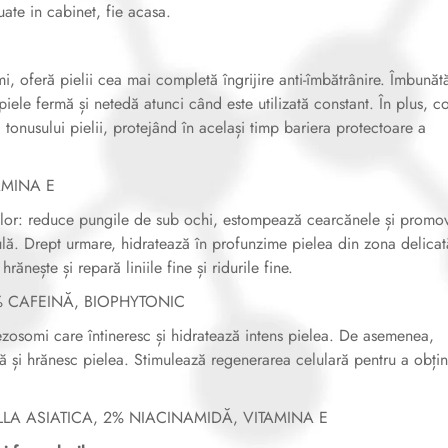
uate in cabinet, fie acasa.
 oferă pielii cea mai completă îngrijire anti-îmbătrânire. Îmbunătă
piele fermă și netedă atunci când este utilizată constant. În plus, c
i tonusului pielii, protejând în același timp bariera protectoare a
TAMINA E
ilor: reduce pungile de sub ochi, estompează cearcănele și promo
lă. Drept urmare, hidratează în profunzime pielea din zona delicat
nește și repară liniile fine și ridurile fine.
.5% CAFEINĂ, BIOPHYTONIC
zosomi care întineresc și hidratează intens pielea. De asemenea,
ză și hrănesc pielea. Stimulează regenerarea celulară pentru a obți
TELLA ASIATICA, 2% NIACINAMIDĂ, VITAMINA E