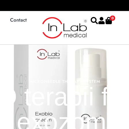
0
Contact
MICRONEEDLE THERAPY SYSTEM
 terapii fac
exozomi