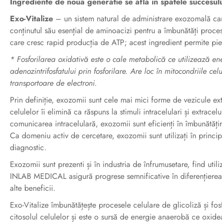
Ingrediente de noua generatie se afla in spatele succesulu
Exo-Vitalize
– un sistem natural de administrare exozomală care
conținutul său esențial de aminoacizi pentru a îmbunătăți procese
care cresc rapid producția de ATP; acest ingredient permite pieli
* Fosforilarea oxidativă este o cale metabolică ce utilizează ene
adenozintrifosfatului prin fosforilare. Are loc în mitocondriile c
transportoare de electroni.
Prin definiție, exozomii sunt cele mai mici forme de vezicule ex
celulelor îi elimină ca răspuns la stimuli intracelulari și extracelu
comunicarea intracelulară, exozomii sunt eficienți în îmbunătățirea
Ca domeniu activ de cercetare, exozomii sunt utilizați în princip
diagnostic.
Exozomii sunt prezenti și în industria de înfrumusetare, find utili
INLAB MEDICAL asigură progrese semnificative în diferențierea s
alte beneficii.
Exo-Vitalize îmbunătățește procesele celulare de glicoliză și fos
citosolul celulelor și este o sursă de energie anaerobă ce oxid