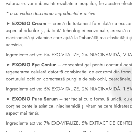
valoroase, vor imbunatati rezultatele terapiilor, fie acestea efect
* a se vedea descrierea ingredientelor active
►
EXOBIO Cream
– cremă de tratament formulată cu exozomi,
aspectul ridurilor și, datorită tehnologiei exozomale, creează o 
niacinamidă și vitamine care ajută la îmbunătățirea elasticității ș
acesteia.
Ingrediente active: 5% EXO-VITALIZE, 2% NIACINAMIDĂ, VI
►
EXOBIO Eye Contur
– concentrat gel pentru conturul och
regenerarea celulară datorită combinației de exozomi din formu
conturului ochilor, corectează pungile de sub ochi, cearcănele, hră
Ingrediente active: 5% EXO-VITALIZE, 2% NIACINAMIDĂ, 1
►
EXOBIO Pure Serum
– ser facial cu o formulă unică, cu e
conține centella asiatica, niacinamidă și vitamine care hidratea
aspect mai tânăr.
Ingrediente active: 7% EXO-VITALIZE, 5% EXTRACT DE CEN