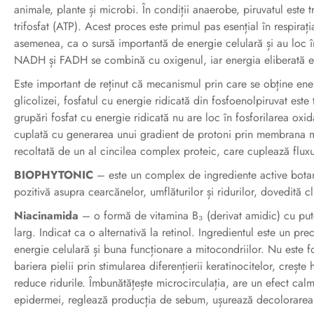
animale, plante și microbi. În condiții anaerobe, piruvatul est
trifosfat (ATP). Acest proces este primul pas esențial în respirați
asemenea, ca o sursă importantă de energie celulară și au loc în m
NADH și FADH se combină cu oxigenul, iar energia eliberată est
Este important de reținut că mecanismul prin care se obține ener
glicolizei, fosfatul cu energie ridicată din fosfoenolpiruvat este
grupări fosfat cu energie ridicată nu are loc în fosforilarea oxi
cuplată cu generarea unui gradient de protoni prin membrana mi
recoltată de un al cincilea complex proteic, care cuplează flux
BIOPHYTONIC
– este un complex de ingrediente active botani
pozitivă asupra cearcănelor, umflăturilor și ridurilor, dovedită cl
Niacinamida
– o formă de vitamina B₃ (derivat amidic) cu puter
larg. Indicat ca o alternativă la retinol. Ingredientul este un 
energie celulară și buna funcționare a mitocondriilor. Nu este fo
bariera pielii prin stimularea diferențierii keratinocitelor, crește
reduce ridurile. Îmbunătățește microcirculația, are un efect cal
epidermei, reglează producția de sebum, ușurează decolorarea ș