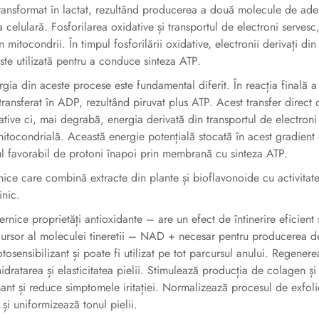
e transformat în lactat, rezultând producerea a două molecule de ad
a celulară. Fosforilarea oxidative și transportul de electroni servesc
itocondrii. În timpul fosforilării oxidative, electronii derivați din
e utilizată pentru a conduce sinteza ATP.
gia din aceste procese este fundamental diferit. În reacția finală a
 transferat în ADP, rezultând piruvat plus ATP. Acest transfer direct 
dative ci, mai degrabă, energia derivată din transportul de electroni
tocondrială. Această energie potențială stocată în acest gradient 
ul favorabil de protoni înapoi prin membrană cu sinteza ATP.
ce care combină extracte din plante și bioflavonoide cu activitat
inic.
nice proprietăți antioxidante – are un efect de întinerire eficient 
precursor al moleculei tineretii – NAD + necesar pentru producerea d
tosensibilizant și poate fi utilizat pe tot parcursul anului. Regener
 hidratarea și elasticitatea pielii. Stimulează producția de colagen și
mant și reduce simptomele iritației. Normalizează procesul de exfoli
i uniformizează tonul pielii.