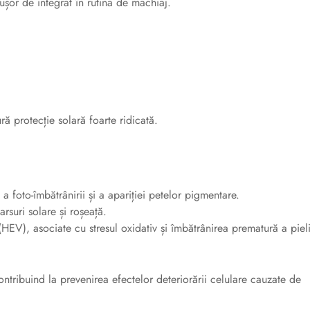
ușor de integrat în rutina de machiaj.
ă protecție solară foarte ridicată.
a foto-îmbătrânirii și a apariției petelor pigmentare.
rsuri solare și roșeață.
 (HEV), asociate cu stresul oxidativ și îmbătrânirea prematură a pieli
contribuind la prevenirea efectelor deteriorării celulare cauzate de