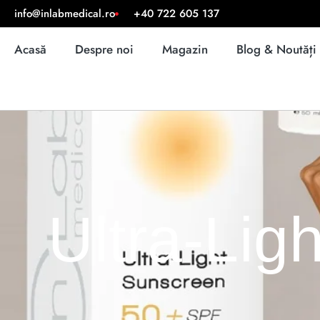
info@inlabmedical.ro
+40 722 605 137
Acasă
Despre noi
Magazin
Blog & Noutăți
Ultra-Li