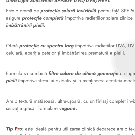
Ultra-Light Sunscreen SPF50+ UVA/UVB/HEVL
Este o cremă de
protecție solară invizibilă
pentru față SPF 50
asigura
protecție completă
împotriva radiațiilor solare zilnice
îmbătrânirii pielii.
Oferă
protecție cu spectru larg
împotriva radiațiilor UVA, UVB
celulară, apariția petelor și îmbătrânirea prematură a pielii.
Formula sa combină
filtre solare de ultimă generație
cu ingr
pielii
împotriva stresului oxidativ și la menținerea acesteia moale
Are o textură mătăsoasă, ultra-ușoară, cu un finisaj complet invi
senzație grasă. Formulare
vegană.
Tip
P
ro
: este ideală pentru utilizarea zilnică deoarece are o te