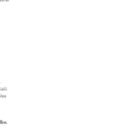
e
elii
elea
lbe.