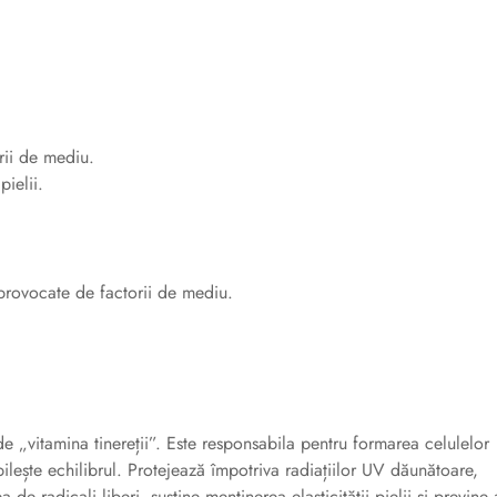
rii de mediu.
pielii.
rovocate de factorii de mediu.
 „vitamina tinereții”. Este responsabila pentru formarea celulelor
bilește echilibrul. Protejează împotriva radiațiilor UV dăunătoare,
de radicali liberi, susține menținerea elasticității pielii și previne 