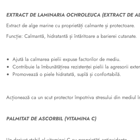
EXTRACT DE LAMINARIA OCHROLEUCA (EXTRACT DE AL
Extract de alge marine cu proprietăți calmante și protectoare.
Funcție: Calmantă, hidratantă și întăritoare a barierei cutanate.
Ajută la calmarea pielii expuse factorilor de mediu.
Contribuie la îmbunătățirea rezistenței pielii la agresorii exter
Promovează o piele hidratată, suplă și confortabilă.
Acționează ca un scut protector împotriva stresului din mediul în
PALMITAT DE ASCORBIL (VITAMINA C)
Un derivat stabil al vitaminei C cu proprietăți antioxidante.