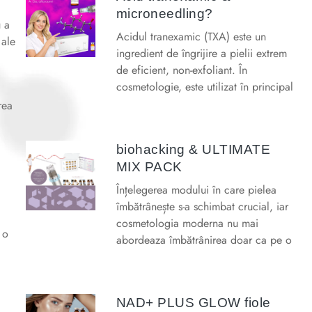
microneedling?
u a
Acidul tranexamic (TXA) este un
 ale
ingredient de îngrijire a pielii extrem
de eficient, non-exfoliant. În
cosmetologie, este utilizat în principal
rea
biohacking & ULTIMATE
MIX PACK
Înțelegerea modului în care pielea
îmbătrânește s-a schimbat crucial, iar
cosmetologia moderna nu mai
 o
abordeaza îmbătrânirea doar ca pe o
NAD+ PLUS GLOW fiole