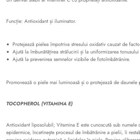
Funcție: Antioxidant și iluminator.
Protejează pielea împotriva stresului oxidativ cauzat de facto
Ajută la îmbunătățirea strălucirii și la uniformizarea tonusului 
Ajută la prevenirea semnelor vizibile de fotoîmbătrânire.
Promovează o piele mai luminoasă și o protejează de daunele p
TOCOPHEROL (VITAMINA E)
Antioxidant liposolubil; Vitamina E este cunoscută sub numele de
epidermice, încetinește procesul de îmbătrânire a pielii, îi resta
previne oxidarea puternică a lipidelor în piele. Previne eliberarea 