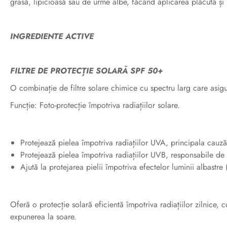
grasă, lipicioasă sau de urme albe, făcând aplicarea plăcută și 
INGREDIENTE ACTIVE
FILTRE DE PROTECȚIE SOLARĂ SPF 50+
O combinație de filtre solare chimice cu spectru larg care asigur
Funcție: Foto-protecție împotriva radiațiilor solare.
Protejează pielea împotriva radiațiilor UVA, principala cauză 
Protejează pielea împotriva radiațiilor UVB, responsabile de a
Ajută la protejarea pielii împotriva efectelor luminii albastre
Oferă o protecție solară eficientă împotriva radiațiilor zilnice, 
expunerea la soare.