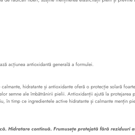
ează acțiunea antioxidantă generală a formulei.
 calmante, hidratante și antioxidante oferă o protecție solară foart
lor semne ale îmbătrânirii pielii. Antioxidanții ajută la protejarea pi
iu, în timp ce ingredientele active hidratante și calmante mențin pi
nică. Hidratare continuă. Frumusețe protejată fără reziduuri a