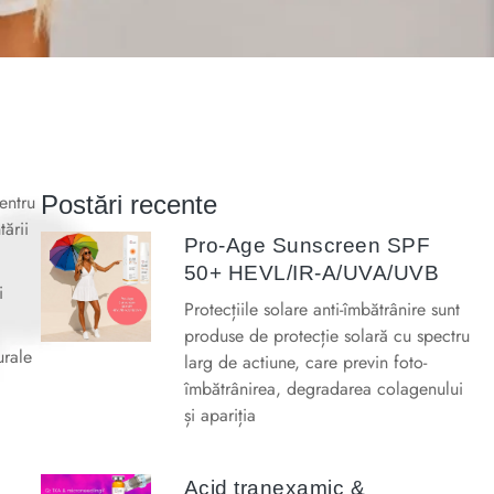
entru
Postări recente
tării
Pro-Age Sunscreen SPF
50+ HEVL/IR-A/UVA/UVB
i
Protecțiile solare anti-îmbătrânire sunt
produse de protecție solară cu spectru
urale
larg de actiune, care previn foto-
îmbătrânirea, degradarea colagenului
și apariția
Acid tranexamic &