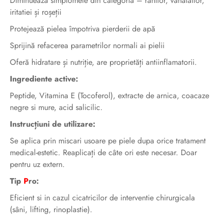
Diminueaza simptomele din categoria – rănilor, vânătăilor,
iritatiei și roșeții
Protejează pielea împotriva pierderii de apă
Sprijină refacerea parametrilor normali ai pielii
Oferă hidratare și nutriție, are proprietăți antiinflamatorii.
Ingrediente active:
Peptide, Vitamina E (Tocoferol), extracte de arnica, coacaze
negre si mure, acid salicilic.
Instrucțiuni de utilizare:
Se aplica prin miscari usoare pe piele dupa orice tratament
medical-estetic. Reaplicați de câte ori este necesar. Doar
pentru uz extern.
Tip
P
ro:
Eficient si in cazul cicatricilor de interventie chirurgicala
(sâni, lifting, rinoplastie).