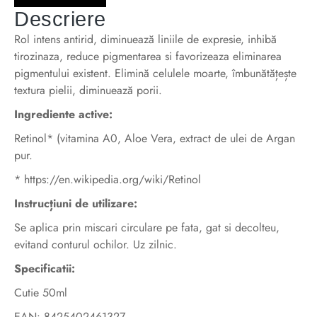
Descriere
Rol intens antirid, diminuează liniile de expresie, inhibă
tirozinaza, reduce pigmentarea si favorizeaza eliminarea
pigmentului existent. Elimină celulele moarte, îmbunătățește
textura pielii, diminuează porii.
Ingrediente active:
Retinol* (vitamina A0, Aloe Vera, extract de ulei de Argan
pur.
*
https://en.wikipedia.org/wiki/Retinol
Instrucțiuni de utilizare:
Se aplica prin miscari circulare pe fata, gat si decolteu,
evitand conturul ochilor. Uz zilnic.
Specificatii:
Cutie 50ml
EAN: 8425402461327