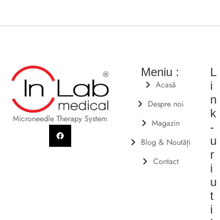
Meniu :
L
Acasă
i
n
Despre noi
k
Microneedle Therapy System
Magazin
-
u
Blog & Noutăți
r
Contact
i
u
t
i