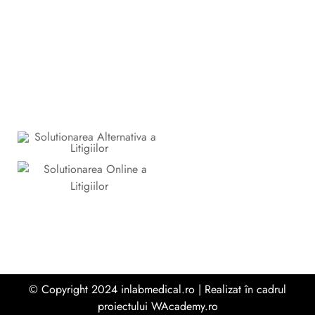
l
l
© Copyright 2024 inlabmedical.ro | Realizat în cadrul
proiectului
WAcademy.ro