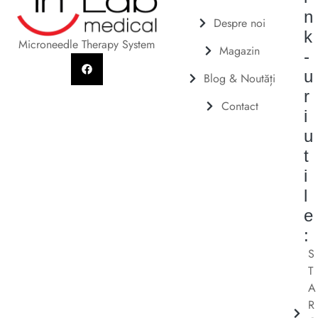
n
Despre noi
k
Microneedle Therapy System
Magazin
-
u
Blog & Noutăți
r
Contact
i
u
t
i
l
e
:
S
T
A
R