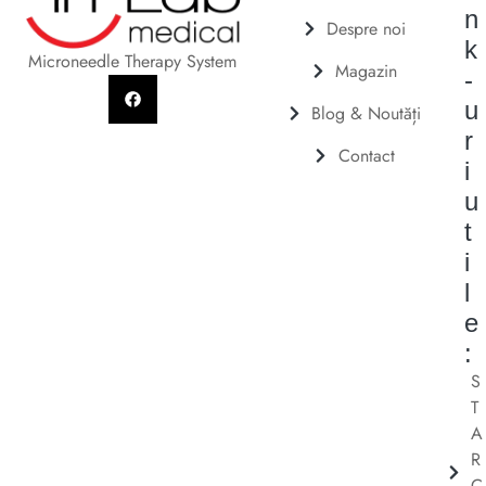
n
Despre noi
k
Microneedle Therapy System
Magazin
-
u
Blog & Noutăți
r
Contact
i
u
t
i
l
e
:
S
T
A
R
C