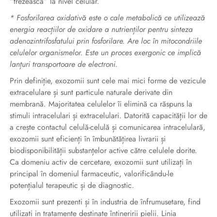
“trezească” la nivel celular.
* Fosforilarea oxidativă este o cale metabolică ce utilizează
energia reacțiilor de oxidare a nutrienților pentru sinteza
adenozintrifosfatului prin fosforilare. Are loc în mitocondriile
celulelor organismelor. Este un proces exergonic ce implică
lanțuri transportoare de electroni.
Prin definiție, exozomii sunt cele mai mici forme de vezicule
extracelulare și sunt particule naturale derivate din
membrană. Majoritatea celulelor îi elimină ca răspuns la
stimuli intracelulari și extracelulari. Datorită capacității lor de
a crește contactul celulă-celulă și comunicarea intracelulară,
exozomii sunt eficienți în îmbunătățirea livrarii și
biodisponibilității substanțelor active către celulele dorite.
Ca domeniu activ de cercetare, exozomii sunt utilizați în
principal în domeniul farmaceutic, valorificându-le
potențialul terapeutic și de diagnostic.
Exozomii sunt prezenti și în industria de înfrumusetare, find
utilizati in tratamente destinate întineririi pielii. Linia