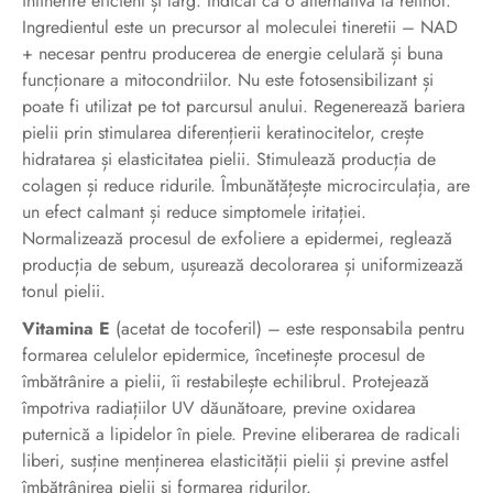
întinerire eficient și larg. Indicat ca o alternativă la retinol.
Ingredientul este un precursor al moleculei tineretii – NAD
+ necesar pentru producerea de energie celulară și buna
funcționare a mitocondriilor. Nu este fotosensibilizant și
poate fi utilizat pe tot parcursul anului. Regenerează bariera
pielii prin stimularea diferențierii keratinocitelor, crește
hidratarea și elasticitatea pielii. Stimulează producția de
colagen și reduce ridurile. Îmbunătățește microcirculația, are
un efect calmant și reduce simptomele iritației.
Normalizează procesul de exfoliere a epidermei, reglează
producția de sebum, ușurează decolorarea și uniformizează
tonul pielii.
Vitamina E
(acetat de tocoferil) – este responsabila pentru
formarea celulelor epidermice, încetinește procesul de
îmbătrânire a pielii, îi restabilește echilibrul. Protejează
împotriva radiațiilor UV dăunătoare, previne oxidarea
puternică a lipidelor în piele. Previne eliberarea de radicali
liberi, susține menținerea elasticității pielii și previne astfel
îmbătrânirea pielii și formarea ridurilor.