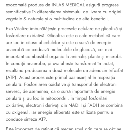
exozomală produsa de INLAB MEDICAL asigură progrese
semnificative în diferențierea sistemului de livrare cu origini
vegetale & naturale și o multitudine de alte beneficii.
Exo-Vitalize îmbunătățește procesele celulare de glicoliză și
fosforilare oxidativă. Glicoliza este o cale metabolică care
are loc în citosolul celulelor și este o sursă de energie
anaerobă ce oxidează moleculele de glucoză, cel mai
important combustibil organic la animale, plante și microbi.
În condiții anaerobe, piruvatul este transformat în lactat,
rezultând producerea a două molecule de adenozin trifosfat
(ATP). Acest proces este primul pas esențial în respirația
celulară. Fosforilarea oxidative și transportul de electroni
servesc, de asemenea, ca o sursă importantă de energie
celulară și au loc în mitocondrii. În timpul fosforilării
oxidative, electronii derivați din NADH și FADH se combină
cu oxigenul, iar energia eliberată este utilizată pentru a
conduce sinteza ATP.
Este important de reținut că mecanismul prin care se obține