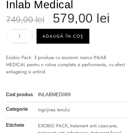
Inlab Medical
579,00
lei
749,00
lei
ADAUGĂ ÎN COȘ
Exobio Pack: 3 produse cu exozomi marca INLAB
MEDICAL pentru o rutina completa si performanta, cu efect
antiageing si antirid.
Cod produs
INLABMED069
Ingrijirea tenului
Categorie
EXOBIO PACK
tratament anti cearcane
Etichete
,
,
tratament anti imbatranire
tratament facial
,