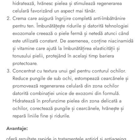
hidratează, hrănesc pielea și stimulează regenerarea
celulară favorizând un aspect mai tânăr.
Crema care asigură îngrijire completă anti-îmbătrânire
pentru ten. Îmbunătățește ridurile și datorită tehnologiei
exozomale creează o piele fermă și netedă atunci când
este utilizată constant. De asemenea, conține niacinamidă
și vitamine care ajută la îmbunătățirea elasticității și
tonusului pielii, protejând în același timp bariera
protectoare.
Concentrat cu textura unui gel pentru conturul ochilor.
Reduce pungile de sub ochi, estompează cearcănele și
promovează regenerarea celulară din zona ochilor
datorită combinației unice de exozomi din formulă.
Hidratează în profunzime pielea din zona delicată a
ochilor, corectează pungile și cearcănele, hrănește și
repară liniile fine și ridurile.
Avantaje:
oferă rezultate rapide in tratamentele antirid si antiageing