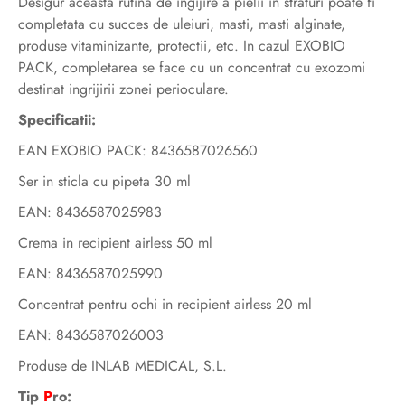
Desigur aceasta rutina de ingijire a pielii in straturi poate fi
completata cu succes de uleiuri, masti, masti alginate,
produse vitaminizante, protectii, etc. In cazul EXOBIO
PACK, completarea se face cu un concentrat cu exozomi
destinat ingrijirii zonei perioculare.
Specificatii:
EAN EXOBIO PACK: 8436587026560
Ser in sticla cu pipeta 30 ml
EAN: 8436587025983
Crema in recipient airless 50 ml
EAN: 8436587025990
Concentrat pentru ochi in recipient airless 20 ml
EAN: 8436587026003
Produse de INLAB MEDICAL, S.L.
Tip
P
ro: