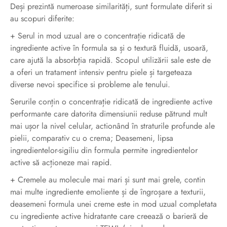
Deși prezintă numeroase similarități, sunt formulate diferit si
au scopuri diferite:
+ Serul in mod uzual are o concentrație ridicată de
ingrediente active în formula sa și o textură fluidă, usoară,
care ajută la absorbția rapidă. Scopul utilizării sale este de
a oferi un tratament intensiv pentru piele și targeteaza
diverse nevoi specifice si probleme ale tenului.
Serurile conțin o concentrație ridicată de ingrediente active
performante care datorita dimensiunii reduse pătrund mult
mai ușor la nivel celular, actionând în straturile profunde ale
pielii, comparativ cu o crema; Deasemeni, lipsa
ingredientelor-sigiliu din formula permite ingredientelor
active să acționeze mai rapid.
+ Cremele au molecule mai mari și sunt mai grele, contin
mai multe ingrediente emoliente și de îngroșare a texturii,
deasemeni formula unei creme este in mod uzual completata
cu ingrediente active hidratante care creează o barieră de