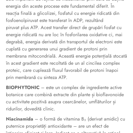
energia din aceste procese este fundamental diferit. În
reacția finală a glicolizei, fosfatul cu energie ridicată din
fosfoenolpiruvat este transferat în ADP, rezultând
piruvat plus ATP. Acest transfer direct de grupări fosfat cu
energie ridicată nu are loc în fosforilarea oxidative ci, mai
degrabă, energia derivată din transportul de electroni este
cuplată cu generarea unui gradient de protoni prin
membrana mitocondrială. Această energie potențială stocată
în acest gradient este recoltată de un al cincilea complex
proteic, care cuplează fluxul favorabil de protoni înapoi
prin membrană cu sinteza ATP.
BIOPHYTONIC
– este un complex de ingrediente active
botanice care combină extracte din plante și bioflavonoide
cu activitate pozitivă asupra cearcănelor, umflăturilor și
ridurilor, dovedită clinic.
Niacinamida
– o formă de vitamina B₃ (derivat amidic) cu
puternice proprietăți antioxidante – are un efect de