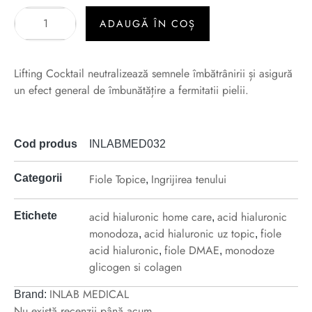
ADAUGĂ ÎN COȘ
Lifting Cocktail neutralizează semnele îmbătrânirii și asigură
un efect general de îmbunătățire a fermitatii pielii.
Cod produs
INLABMED032
Fiole Topice
Ingrijirea tenului
Categorii
,
acid hialuronic home care
acid hialuronic
Etichete
,
monodoza
acid hialuronic uz topic
fiole
,
,
acid hialuronic
fiole DMAE
monodoze
,
,
glicogen si colagen
INLAB MEDICAL
Brand:
Nu există recenzii până acum.