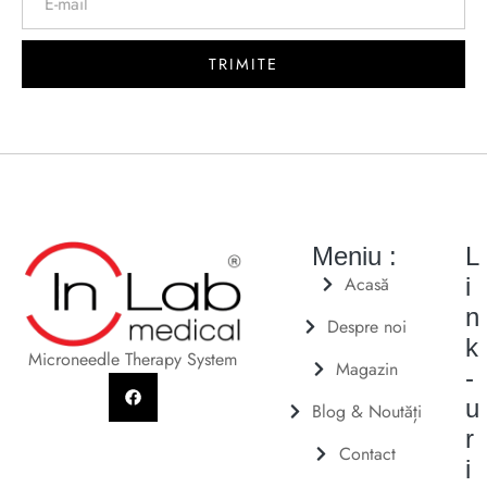
TRIMITE
Meniu :
L
Acasă
i
n
Despre noi
k
Microneedle Therapy System
Magazin
-
u
Blog & Noutăți
r
Contact
i