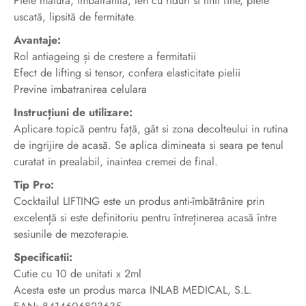
Piele matură, îmbătrânită, ten cu riduri si linii fine, piele
uscată, lipsită de fermitate.
Avantaje:
Rol antiageing și de crestere a fermitatii
Efect de lifting si tensor, confera elasticitate pielii
Previne imbatranirea celulara
Instrucțiuni de utilizare:
Aplicare topică pentru față, gât si zona decolteului in rutina
de ingrijire de acasă. Se aplica dimineata si seara pe tenul
curatat in prealabil, inaintea cremei de final.
Tip Pro:
Cocktailul LIFTING este un produs anti-îmbătrânire prin
excelență si este definitoriu pentru întreținerea acasă între
sesiunile de mezoterapie.
Specificatii:
Cutie cu 10 de unitati x 2ml
Acesta este un produs marca INLAB MEDICAL, S.L.