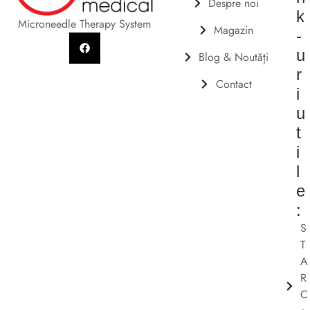
Despre noi
k
Microneedle Therapy System
Magazin
-
u
Blog & Noutăți
r
Contact
i
u
t
i
l
e
:
S
T
A
R
C