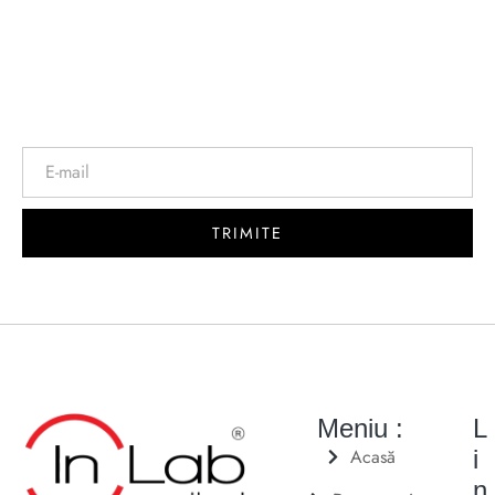
Newsletter
TRIMITE
Meniu :
L
Acasă
i
n