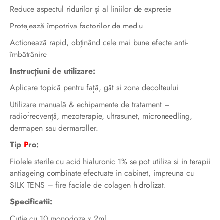
Reduce aspectul ridurilor și al liniilor de expresie
Protejează împotriva factorilor de mediu
Actionează rapid, obținând cele mai bune efecte anti-
îmbătrânire
Instrucțiuni de utilizare:
Aplicare topică pentru față, gât si zona decolteului
Utilizare manuală & echipamente de tratament –
radiofrecvență, mezoterapie, ultrasunet, microneedling,
dermapen sau dermaroller.
Tip
P
ro:
Fiolele sterile cu acid hialuronic 1% se pot utiliza si in terapii
antiageing combinate efectuate in cabinet, impreuna cu
SILK TENS – fire faciale de colagen hidrolizat.
Specificatii:
Cutie cu 10 monodoze x 2ml