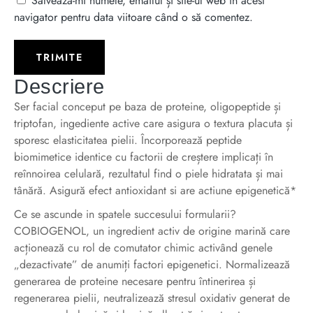
Salvează-mi numele, emailul și site-ul web în acest
navigator pentru data viitoare când o să comentez.
Descriere
Ser facial conceput pe baza de proteine, oligopeptide și
triptofan, ingediente active care asigura o textura placuta și
sporesc elasticitatea pielii. Încorporează peptide
biomimetice identice cu factorii de creștere implicați în
reînnoirea celulară, rezultatul find o piele hidratata și mai
tânără. Asigură efect antioxidant si are actiune epigenetică*
Ce se ascunde in spatele succesului formularii?
COBIOGENOL, un ingredient activ de origine marină care
acționează cu rol de comutator chimic activând genele
„dezactivate” de anumiți factori epigenetici. Normalizează
generarea de proteine necesare pentru întinerirea și
regenerarea pielii, neutralizează stresul oxidativ generat de