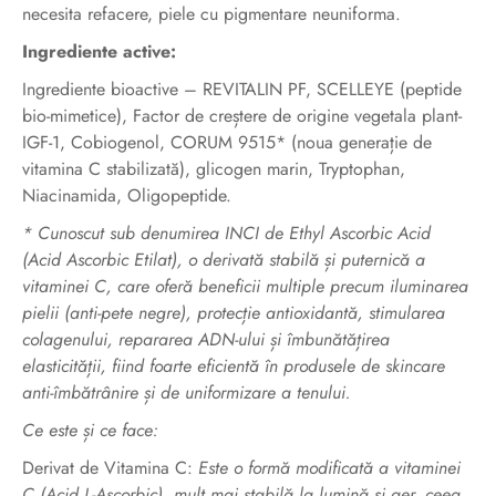
necesita refacere, piele cu pigmentare neuniforma.
Ingrediente active:
Ingrediente bioactive – REVITALIN PF, SCELLEYE (peptide
bio-mimetice), Factor de creștere de origine vegetala plant-
IGF-1, Cobiogenol, CORUM 9515* (noua generație de
vitamina C stabilizată), glicogen marin, Tryptophan,
Niacinamida, Oligopeptide.
* Cunoscut sub denumirea INCI de Ethyl Ascorbic Acid
(Acid Ascorbic Etilat), o derivată stabilă și puternică a
vitaminei C, care oferă beneficii multiple precum iluminarea
pielii (anti-pete negre), protecție antioxidantă, stimularea
colagenului, repararea ADN-ului și îmbunătățirea
elasticității, fiind foarte eficientă în produsele de skincare
anti-îmbătrânire și de uniformizare a tenului.
Ce este și ce face:
Derivat de Vitamina C:
Este o formă modificată a vitaminei
C (Acid L-Ascorbic), mult mai stabilă la lumină și aer, ceea