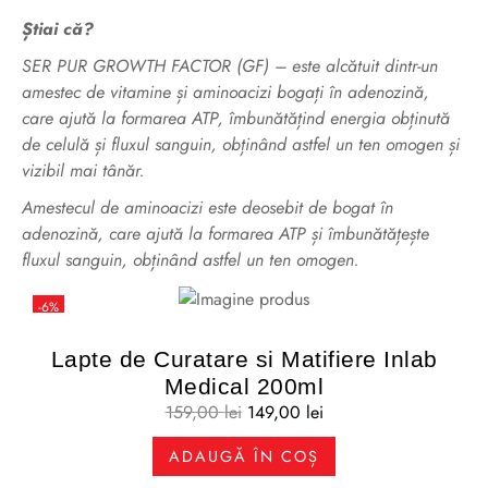
Știai că?
SER PUR GROWTH FACTOR (GF) – este alcătuit dintr-un
amestec de vitamine și aminoacizi bogați în adenozină,
care
ajută la formarea ATP, îmbunătățind energia obținută
de celulă și fluxul sanguin, obținând astfel un ten omogen
și
vizibil mai tânăr.
Amestecul de aminoacizi este deosebit de bogat în
adenozină, care ajută la formarea ATP și îmbunătățește
fluxul sanguin, obținând astfel un ten omogen.
-6%
Lapte de Curatare si Matifiere Inlab
Medical 200ml
159,00
lei
149,00
lei
ADAUGĂ ÎN COȘ