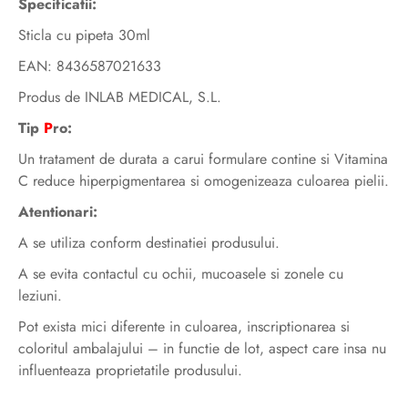
Specificatii:
Sticla cu pipeta 30ml
EAN: 8436587021633
Produs de INLAB MEDICAL, S.L.
Tip
P
ro:
Un tratament de durata a carui formulare contine si Vitamina
C reduce hiperpigmentarea si omogenizeaza culoarea pielii.
Atentionari:
A se utiliza conform destinatiei produsului.
A se evita contactul cu ochii, mucoasele si zonele cu
leziuni.
Pot exista mici diferente in culoarea, inscriptionarea si
coloritul ambalajului – in functie de lot, aspect care insa nu
influenteaza proprietatile produsului.