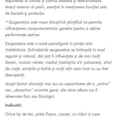
expunerea la lumină și lumină albastră și restructureaza
stratul exterior al pielii, esențial în menținerea funcției sale
de barieră și protecție.
* Epigenetica este noua disciplină științifică ce permite
influențarea comportamentului genelor pentru a obține
performanțe optime.
Epigenetica este o nouă paradigmă în știința anti-
îmbătrânire. Schimbările epigenetice se întâmplă în mod
regulat și natural, dar pot fi influențate și de mai mulți
factori, inclusiv vârsta, mediul (radiațiile UV, poluarea), stilul
de viață, emoțiile și bolile și mulți alții care încă nu au fost
descoperiți.
Acești factori discutați mai sus au capacitatea de a „activa”
sau „dezactiva” anumite gene, ale căror efecte vor fi
observate fizic sau fiziologic.
Indicatii:
Orice tip de ten, piele flasca, cazuta, cu riduri si care