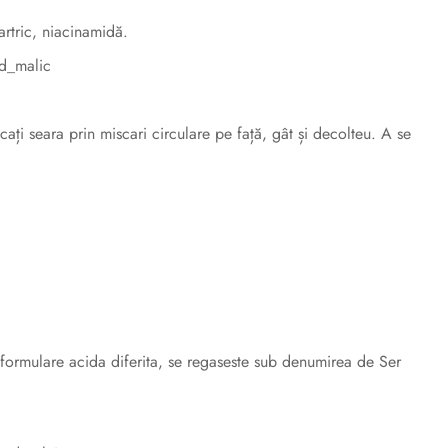
artric, niacinamidă.
id_malic
ați seara prin miscari circulare pe față, gât și decolteu. A se
 formulare acida diferita, se regaseste sub denumirea de Ser