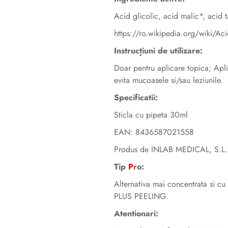
Acid glicolic, acid malic*, acid t
https://ro.wikipedia.org/wiki/Ac
Instrucțiuni de utilizare:
Doar pentru aplicare topica; Aplic
evita mucoasele si/sau leziunile.
Specificatii:
Sticla cu pipeta 30ml
EAN: 8436587021558
Produs de INLAB MEDICAL, S.L.
Tip
P
ro:
Alternativa mai concentrata si cu
PLUS PEELING.
Atentionari: