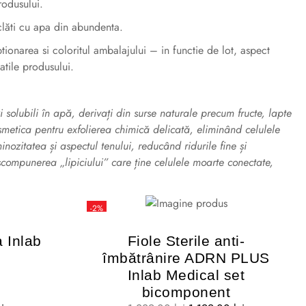
rodusului.
clăti cu apa din abundenta.
ptionarea si coloritul ambalajului – in functie de lot, aspect
atile produsului.
i solubili în apă, derivați din surse naturale precum fructe, lapte
cosmetica pentru exfolierea chimică delicată, eliminând celulele
nozitatea și aspectul tenului, reducând ridurile fine și
scompunerea „lipiciului” care ține celulele moarte conectate,
-2%
 Inlab
Fiole Sterile anti-
îmbătrânire ADRN PLUS
Inlab Medical set
bicomponent