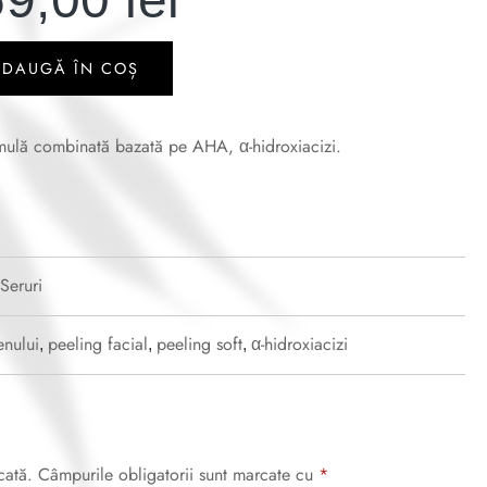
ADAUGĂ ÎN COȘ
ulă combinată bazată pe AHA, α-hidroxiacizi.
Seruri
enului
peeling facial
peeling soft
α-hidroxiacizi
,
,
,
cată.
Câmpurile obligatorii sunt marcate cu
*