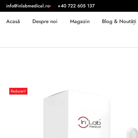
info@inlabmedical.ro
+40 722 605 137
Acasă
Despre noi
Magazin
Blog & Noutăți
Reduceri!