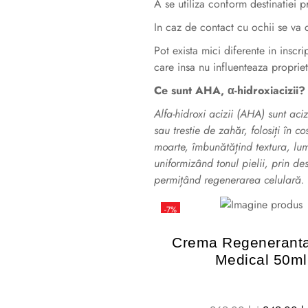
A se utiliza conform destinatiei p
In caz de contact cu ochii se va 
Pot exista mici diferente in inscri
care insa nu influenteaza propriet
Ce sunt AHA, α-hidroxiacizii?
Alfa-hidroxi acizii (AHA) sunt aciz
sau trestie de zahăr, folosiți în 
moarte, îmbunătățind textura, lumi
uniformizând tonul pielii, prin de
permițând regenerarea celulară.
-7%
Crema Regeneranta
Medical 50ml