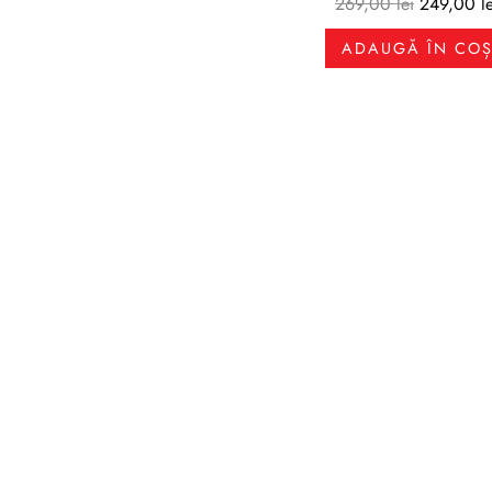
269,00
lei
249,00
l
ADAUGĂ ÎN CO