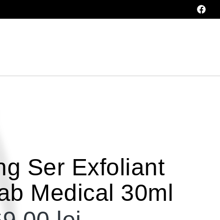
ng Ser Exfoliant
lab Medical 30ml
69,00
lei