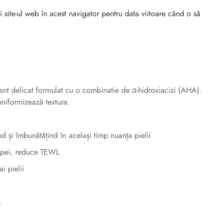
 site-ul web în acest navigator pentru data viitoare când o să
nt delicat formulat cu o combinatie de α-hidroxiacizi (AHA).
 uniformizează textura.
d și îmbunătățind în același timp nuanța pielii
 apei, reduce TEWL
i pielii
.