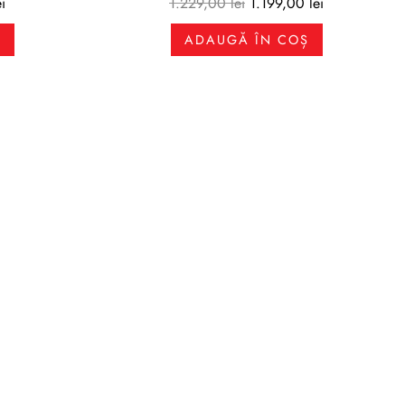
ei
1.229,00
lei
1.199,00
lei
Ș
ADAUGĂ ÎN COȘ