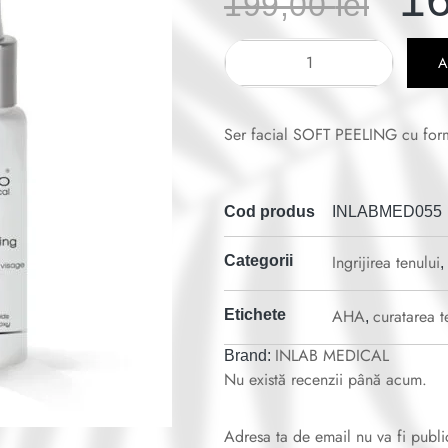
199,00
lei
Ser facial SOFT PEELING cu form
Cod produs
INLABMED055
Ingrijirea tenului
Categorii
,
AHA
curatarea t
Etichete
,
INLAB MEDICAL
Brand:
Nu există recenzii până acum.
Adresa ta de email nu va fi publi