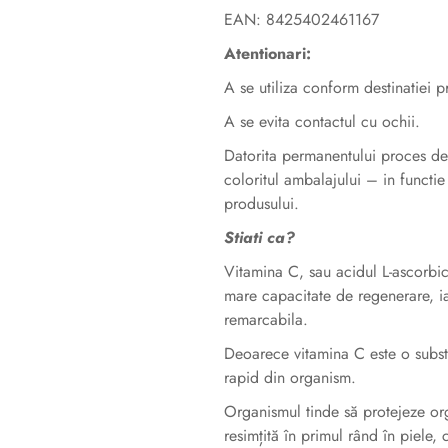
EAN: 8425402461167
Atentionari:
A se utiliza conform destinatiei p
A se evita contactul cu ochii.
Datorita permanentului proces de i
coloritul ambalajului – in functie
produsului.
Stiati ca?
Vitamina C, sau acidul L-ascorbi
mare capacitate de regenerare, ia
remarcabila.
Deoarece vitamina C este o substa
rapid din organism.
Organismul tinde să protejeze orga
resimțită în primul rând în piele,