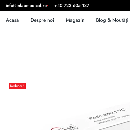
info@inlabmedical.ro
+40 722 605 137
Acasă
Despre noi
Magazin
Blog & Noutăți
Reduceri!