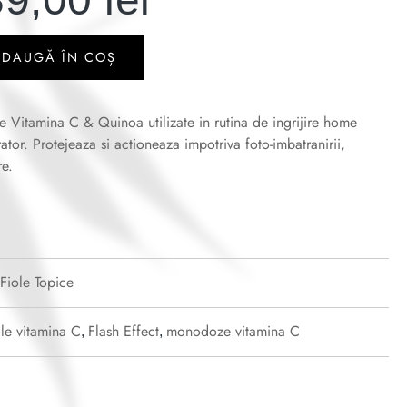
ADAUGĂ ÎN COȘ
 Vitamina C & Quinoa utilizate in rutina de ingrijire home
rator. Protejeaza si actioneaza impotriva foto-imbatranirii,
re.
Fiole Topice
ole vitamina C
Flash Effect
monodoze vitamina C
,
,