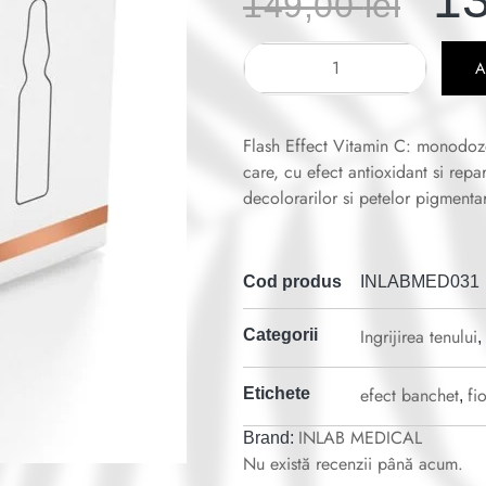
149,00
lei
Flash Effect Vitamin C: monodoze
care, cu efect antioxidant si repa
decolorarilor si petelor pigmenta
Cod produs
INLABMED031
Ingrijirea tenului
Categorii
,
efect banchet
fi
Etichete
,
INLAB MEDICAL
Brand:
Nu există recenzii până acum.