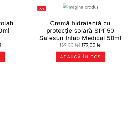
-5%
rolab
Cremă hidratantă cu
00ml
protecție solară SPF50
Safesun Inlab Medical 50ml
i
189,00
lei
179,00
lei
Ș
ADAUGĂ ÎN COȘ