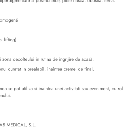
iperpigmentare si post-acneice, piele flască, obosită, ternă.
te omogenă
i lifting)
i zona decolteului in rutina de ingrijire de acasă.
nul curatat in prealabil, inaintea cremei de final.
 se pot utiliza si inaintea unei activitati sau eveniment, cu rol
enului.
LAB MEDICAL, S.L.