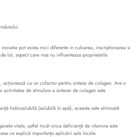
rodusului.
novatie pot exista mici diferente in culoarea, inscriptionarea si
 de lot, aspect care insa nu influenteaza proprietatile
c, acționează ca un cofactor pentru sinteza de colagen. Are o
r activitatea de stimulare a sintezei de colagen este
nță hidrosolubilă (solubilă în apă), aceasta este eliminată
nele vitale, astfel încât orice deficiență de vitamine este
 ceea ce explică importanța aplicării sale locale.