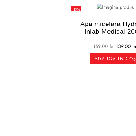
-13%
Apa micelara Hyd
Inlab Medical 2
159,00
lei
139,00
le
ADAUGĂ ÎN CO